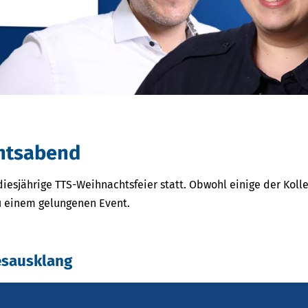
chtsabend
esjährige TTS-Weihnachtsfeier statt. Obwohl einige der Koll
u einem gelungenen Event.
esausklang