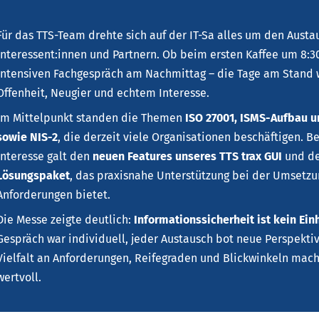
Für das TTS-Team drehte sich auf der IT-Sa alles um den Austa
Interessent:innen und Partnern. Ob beim ersten Kaffee um 8:3
intensiven Fachgespräch am Nachmittag – die Tage am Stand 
Offenheit, Neugier und echtem Interesse.
Im Mittelpunkt standen die Themen
ISO 27001, ISMS-Aufbau 
sowie NIS-2
, die derzeit viele Organisationen beschäftigen. 
Interesse galt den
neuen Features unseres TTS trax GUI
und 
Lösungspaket
, das praxisnahe Unterstützung bei der Umsetzu
Anforderungen bietet.
Die Messe zeigte deutlich:
Informationssicherheit ist kein Ei
Gespräch war individuell, jeder Austausch bot neue Perspekti
Vielfalt an Anforderungen, Reifegraden und Blickwinkeln macht
wertvoll.