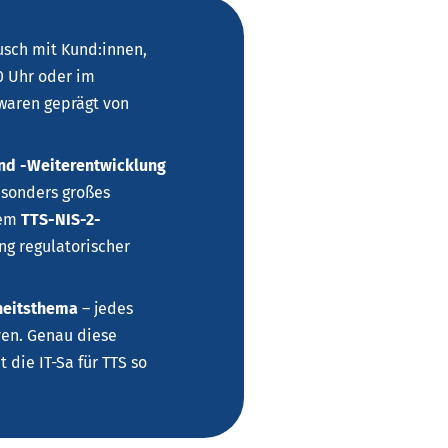
usch mit Kund:innen,
0 Uhr oder im
waren geprägt von
und -Weiterentwicklung
Besonders großes
dem
TTS-NIS-2-
ng regulatorischer
nheitsthema
– jedes
ven. Genau diese
 die IT-Sa für TTS so