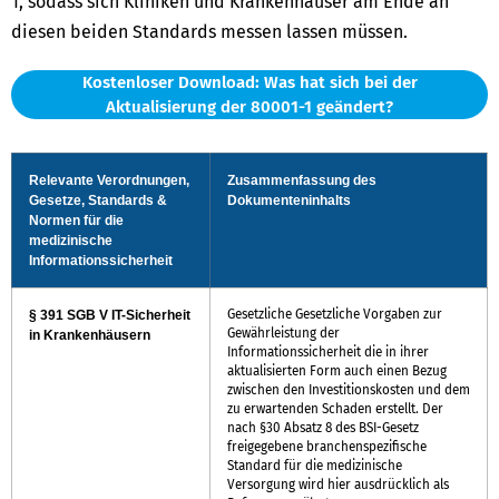
1, sodass sich Kliniken und Krankenhäuser am Ende an
diesen beiden Standards messen lassen müssen.
Kostenloser Download: Was hat sich bei der
Aktualisierung der 80001-1 geändert?
Relevante Verordnungen,
Zusammenfassung des
Gesetze, Standards &
Dokumenteninhalts
Normen für die
medizinische
Informationssicherheit
Gesetzliche Gesetzliche Vorgaben zur
§ 391 SGB V IT-Sicherheit
Gewährleistung der
in Krankenhäusern
Informationssicherheit die in ihrer
aktualisierten Form auch einen Bezug
zwischen den Investitionskosten und dem
zu erwartenden Schaden erstellt. Der
nach §30 Absatz 8 des BSI-Gesetz
freigegebene branchenspezifische
Standard für die medizinische
Versorgung wird hier ausdrücklich als