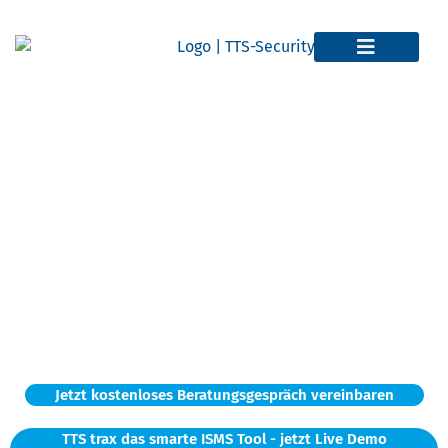
Medizinische
Informationssicherheit
Herausforderungen der medizinischen
Informationssicherheit in Kliniken und
Krankenhäusern
Jetzt kostenloses Beratungsgespräch vereinbaren
TTS trax das smarte ISMS Tool - jetzt Live Demo