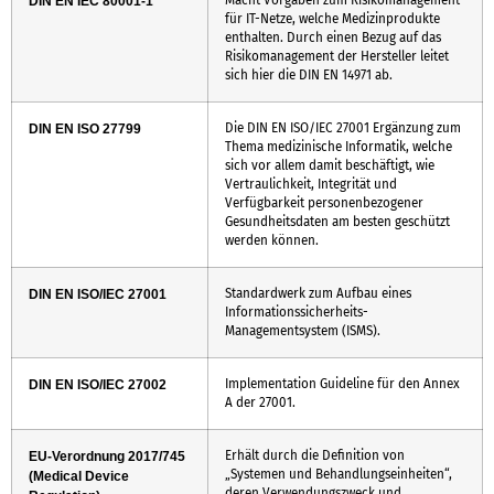
DIN EN IEC 80001-1
für IT-Netze, welche Medizinprodukte
enthalten. Durch einen Bezug auf das
Risikomanagement der Hersteller leitet
sich hier die DIN EN 14971 ab.
Die DIN EN ISO/IEC 27001 Ergänzung zum
DIN EN ISO 27799
Thema medizinische Informatik, welche
sich vor allem damit beschäftigt, wie
Vertraulichkeit, Integrität und
Verfügbarkeit personenbezogener
Gesundheitsdaten am besten geschützt
werden können.
Standardwerk zum Aufbau eines
DIN EN ISO/IEC 27001
Informationssicherheits-
Managementsystem (ISMS).
Implementation Guideline für den Annex
DIN EN ISO/IEC 27002
A der 27001.
Erhält durch die Definition von
EU-Verordnung 2017/745
„Systemen und Behandlungseinheiten“,
(Medical Device
deren Verwendungszweck und