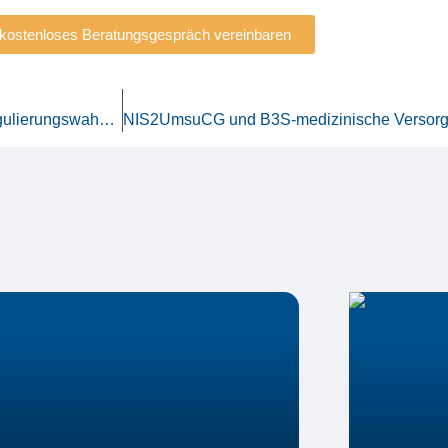
 kostenloses Beratungsgespräch vereinbaren
TTS Anwenderforum 2024 – Unternehmen im Strudel des Regulierungswahnsinns