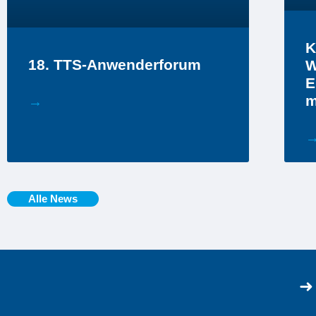
K
18. TTS-Anwenderforum
W
E
m
→
Alle News
➜ 