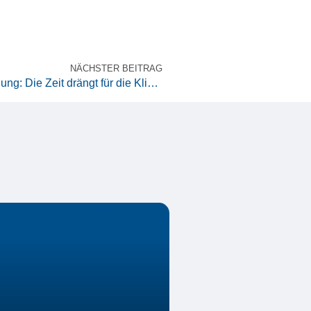
NÄCHSTER BEITRAG
NIS2UmsuCG und B3S-medizinische Versorgung: Die Zeit drängt für die Kliniken & Krankenhäuser!