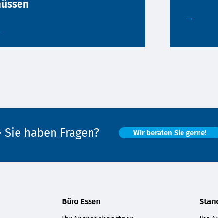
üssen
→
→
 Sie haben Fragen?
Wir beraten Sie gerne!
Büro Essen
Stan