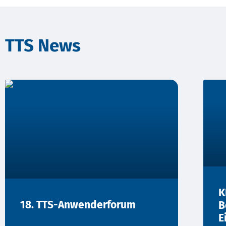
TTS News
K
18. TTS-Anwenderforum
B
E