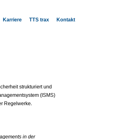
Karriere
TTS trax
Kontakt
herheit strukturiert und
tsmanagementsystem (ISMS)
er Regelwerke.
nagements in der