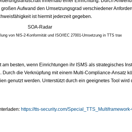
forderungslandschaft innerhalb einer Einrichtung. Durch Anwe
e großen Aufwand den Umsetzungsgrad verschiedener Anforderu
weisfähigkeit ist hiermit jederzeit gegeben.
llung von NIS-2-Konformität und ISO/IEC 27001-Umsetzung in TTS trax
 am besten, wenn Einrichtungen ihr ISMS als strategisches Ins
en. Durch die Verknüpfung mit einem Multi-Compliance-Ansatz 
en genutzt werden. Unterstützt durch ein geeignetes Tool wird di
nterladen:
https://tts-security.com/Special_TTS_Multiframework