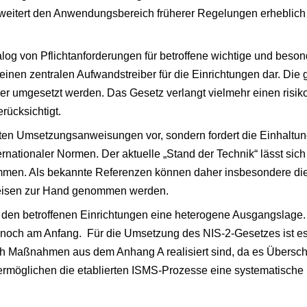
weitert den Anwendungsbereich früherer Regelungen erheblich u
log von Pflichtanforderungen für betroffene wichtige und beson
inen zentralen Aufwandstreiber für die Einrichtungen dar. D
der umgesetzt werden. Das Gesetz verlangt vielmehr einen risiko
rücksichtigt.
rten Umsetzungsanweisungen vor, sondern fordert die Einhaltu
ernationaler Normen. Der aktuelle „Stand der Technik“ lässt si
men. Als bekannte Referenzen können daher insbesondere die
weisen zur Hand genommen werden.
 den betroffenen Einrichtungen eine heterogene Ausgangslage. 
en noch am Anfang. Für die Umsetzung des NIS-2-Gesetzes ist e
ch Maßnahmen aus dem Anhang A realisiert sind, da es Übersc
rmöglichen die etablierten ISMS-Prozesse eine systematische