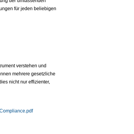
ndung der umfassenden
ngen für jeden beliebigen
trument verstehen und
können mehrere gesetzliche
es nicht nur effizienter,
-Compliance.pdf