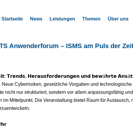
Startseite
News
Leistungen
Themen
Über uns
TTS Anwenderforum – ISMS am Puls der Zei
𝘁: 𝗧𝗿𝗲𝗻𝗱𝘀, 𝗛𝗲𝗿𝗮𝘂𝘀𝗳𝗼𝗿𝗱𝗲𝗿𝘂𝗻𝗴𝗲𝗻 𝘂𝗻𝗱 𝗯𝗲𝘄ä𝗵𝗿𝘁𝗲 𝗔𝗻𝘀ä𝘁
. Neue Cyberrisiken, gesetzliche Vorgaben und technologische
nicht nur strukturiert, sondern vor allem anpassungsfähig und
im Mittelpunkt. Die Veranstaltung bietet Raum für Austausch,
rzuentwickeln.
𝗵𝗿