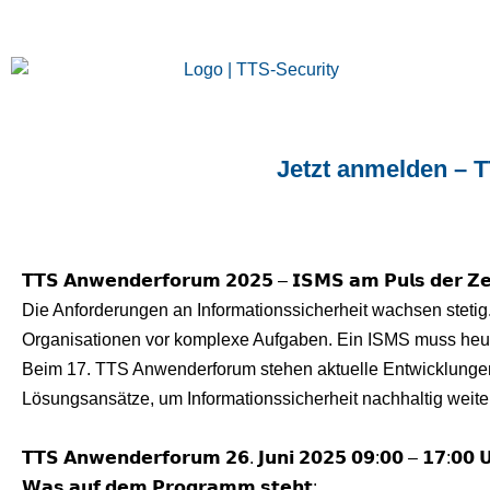
Jetzt anmelden – 
𝗧𝗧𝗦 𝗔𝗻𝘄𝗲𝗻𝗱𝗲𝗿𝗳𝗼𝗿𝘂𝗺 𝟮𝟬𝟮𝟱 – 𝗜𝗦𝗠𝗦 𝗮𝗺 𝗣𝘂𝗹𝘀 𝗱𝗲𝗿 𝗭𝗲𝗶
Die Anforderungen an Informationssicherheit wachsen stetig
Organisationen vor komplexe Aufgaben. Ein ISMS muss heute 
Beim 17. TTS Anwenderforum stehen aktuelle Entwicklungen 
Lösungsansätze, um Informationssicherheit nachhaltig weite
𝗧𝗧𝗦 𝗔𝗻𝘄𝗲𝗻𝗱𝗲𝗿𝗳𝗼𝗿𝘂𝗺 𝟮𝟲. 𝗝𝘂𝗻𝗶 𝟮𝟬𝟮𝟱 𝟬𝟵:𝟬𝟬 – 𝟭𝟳:𝟬𝟬 
𝗪𝗮𝘀 𝗮𝘂𝗳 𝗱𝗲𝗺 𝗣𝗿𝗼𝗴𝗿𝗮𝗺𝗺 𝘀𝘁𝗲𝗵𝘁: