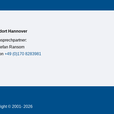
dort Hannover
nsprechpartner:
Stefan Ransom
fon
+49 (0)170 8283981
right © 2001- 2026