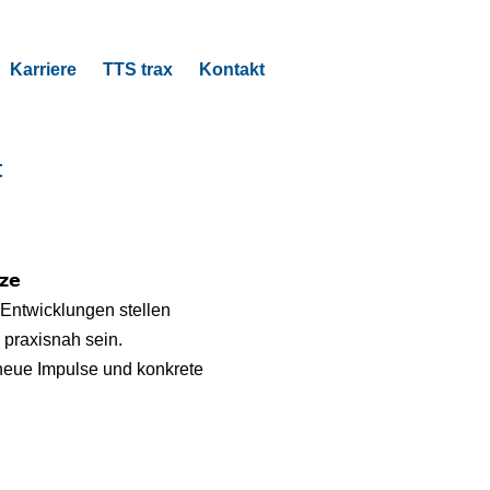
Karriere
TTS trax
Kontakt
t
𝘇𝗲
 Entwicklungen stellen
 praxisnah sein.
 neue Impulse und konkrete