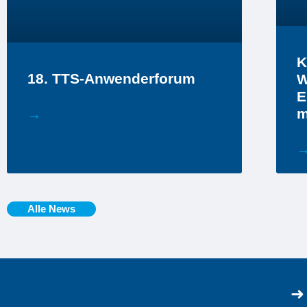
K
18. TTS-Anwenderforum
W
E
m
→
Alle News
➜ 