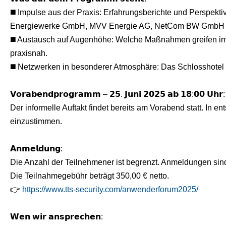
◼️ Impulse aus der Praxis: Erfahrungsberichte und Perspe
Energiewerke GmbH, MVV Energie AG, NetCom BW GmbH un
◼️ Austausch auf Augenhöhe: Welche Maßnahmen greifen im A
praxisnah.
◼️ Netzwerken in besonderer Atmosphäre: Das Schlosshotel
𝗩𝗼𝗿𝗮𝗯𝗲𝗻𝗱𝗽𝗿𝗼𝗴𝗿𝗮𝗺𝗺 – 𝟮𝟱. 𝗝𝘂𝗻𝗶 𝟮𝟬𝟮𝟱 𝗮𝗯 𝟭𝟴:𝟬𝟬 𝗨𝗵𝗿:
Der informelle Auftakt findet bereits am Vorabend statt. In 
einzustimmen.
𝗔𝗻𝗺𝗲𝗹𝗱𝘂𝗻𝗴:
Die Anzahl der Teilnehmener ist begrenzt. Anmeldungen sind
Die Teilnahmegebühr beträgt 350,00 € netto.
👉
https://www.tts-security.com/anwenderforum2025/
𝗪𝗲𝗻 𝘄𝗶𝗿 𝗮𝗻𝘀𝗽𝗿𝗲𝗰𝗵𝗲𝗻: