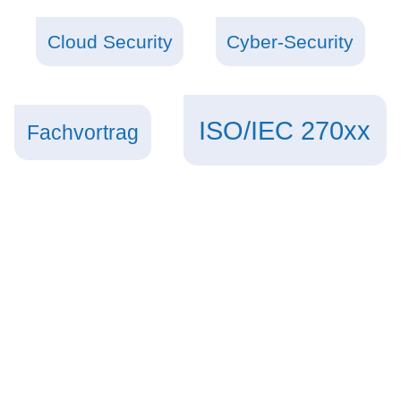
Cloud Security
Cyber-Security
ISO/IEC 270xx
Fachvortrag
IT-Sicherheit
Messen
Risikoanalysen
Notfall- /Krisenübung
SAP-Sicherheit
Sicherheitsanalysen