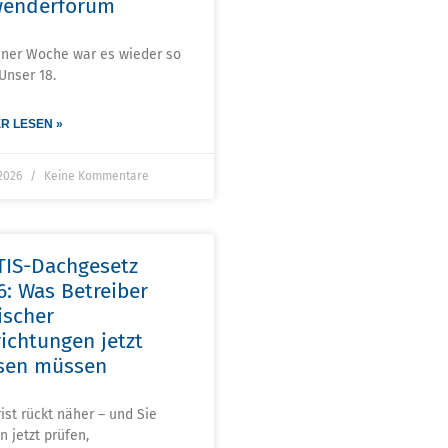
enderforum
iner Woche war es wieder so
 Unser 18.
R LESEN »
 2026
Keine Kommentare
TIS-Dachgesetz
6: Was Betreiber
ischer
richtungen jetzt
sen müssen
rist rückt näher – und Sie
n jetzt prüfen,