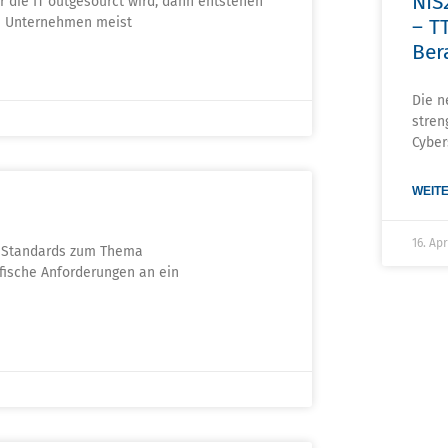
NIS
 die IT outgesourct wird, dann entstehen
ten Unternehmen meist
– TT
Ber
Die n
stren
Cyber
WEITE
16. Ap
en Standards zum Thema
ifische Anforderungen an ein