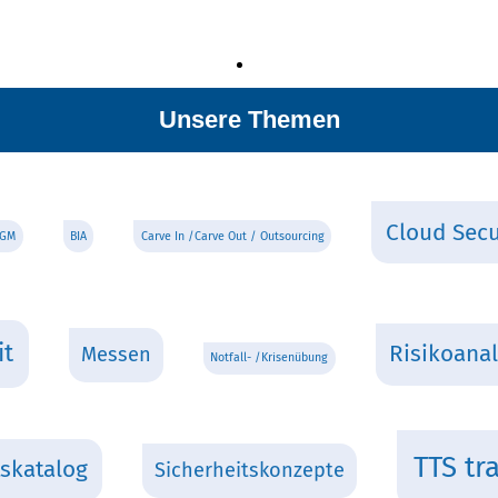
Unsere Themen
Cloud Secu
BGM
BIA
Carve In /Carve Out / Outsourcing
it
Risikoana
Messen
Notfall- /Krisenübung
TTS tr
tskatalog
Sicherheitskonzepte