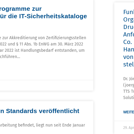
programme zur
Fun
für die IT-Sicherheitskataloge
Org
Dru
Anf
ur Akkreditierung von Zertifizierungsstellen
Co.
2022 und § 11 Abs. 1b EnWG am 30. März 2022
Han
uar 2022 ist Handlungsbedarf entstanden, um
von
urchführen…
ste
Dr. J
(joer
TTS T
Solut
n Standards veröffentlicht
WEITE
rbeitung befindet, liegt nun seit Ende Januar
29. Ap