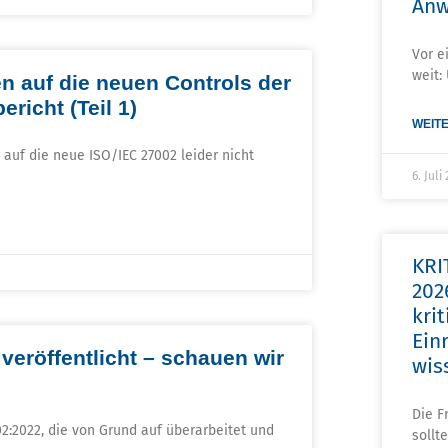
Anw
Vor e
weit:
n auf die neuen Controls der
richt (Teil 1)
WEITE
auf die neue ISO/IEC 27002 leider nicht
6. Juli
KRI
202
krit
Ein
veröffentlicht – schauen wir
wis
Die F
:2022, die von Grund auf überarbeitet und
sollte