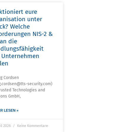
ktioniert eure
anisation unter
ck? Welche
orderungen NIS-2 &
 an die
dlungsfähigkeit
 Unternehmen
llen
örg Cordsen
g.cordsen@tts-security.com)
rusted Technologies and
ions GmbH,
R LESEN »
ril 2026
Keine Kommentare