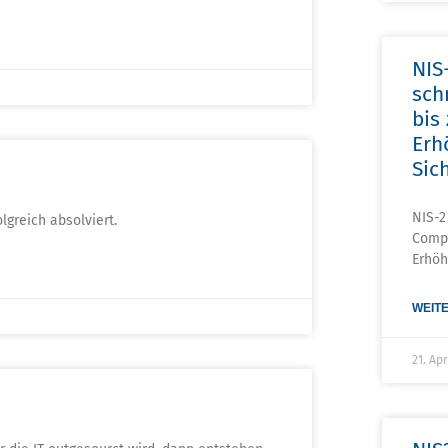
NIS
sch
bis
Erh
Sic
NIS-2
greich absolviert.
Compl
Erhö
WEITE
21. Ap