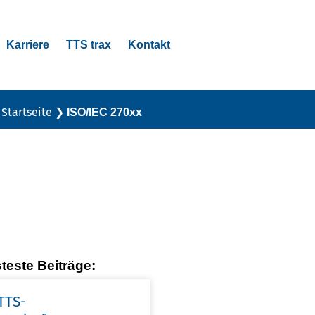
Karriere
TTS trax
Kontakt
Startseite
❯
ISO/IEC 270xx
teste Beiträge:
 TTS-